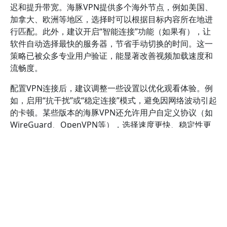
迟和提升带宽。海豚VPN提供多个海外节点，例如美国、
加拿大、欧洲等地区，选择时可以根据目标内容所在地进
行匹配。此外，建议开启“智能连接”功能（如果有），让
软件自动选择最快的服务器，节省手动切换的时间。这一
策略已被众多专业用户验证，能显著改善视频加载速度和
流畅度。
配置VPN连接后，建议调整一些设置以优化观看体验。例
如，启用“抗干扰”或“稳定连接”模式，避免因网络波动引起
的卡顿。某些版本的海豚VPN还允许用户自定义协议（如
WireGuard、OpenVPN等），选择速度更快、稳定性更
好的协议可以提升整体体验。确保在设置中关闭其他占用
大量带宽的应用程序，以减少网络拥堵，确保VPN连接的
优先级。此外，定期清理缓存和更新VPN客户端也有助于
保持最佳性能。
在实际操作中，我曾经通过以下步骤大大改善了海外视频
的观看体验：首先，选择距离视频源较近的VPN节点；其
次，开启“智能连接”功能；最后，调整协议设置为